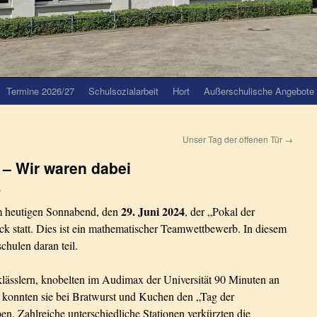
Termine 2026/27
Schulsozialarbeit
Hort
Außerschulische Angebote
Unser Tag der offenen Tür
→
n – Wir waren dabei
n
29. Juni 2024
m heutigen Sonnabend, den
, der „Pokal der
ck statt. Dies ist ein mathematischer Teamwettbewerb. In diesem
hulen daran teil.
lässlern, knobelten im Audimax der Universität 90 Minuten an
konnten sie bei Bratwurst und Kuchen den „Tag der
. Zahlreiche unterschiedliche Stationen verkürzten die