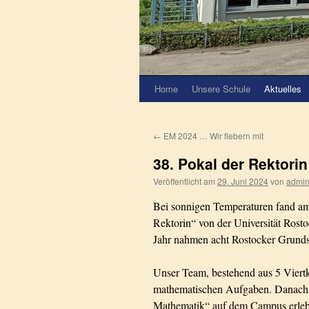
Home
Unsere Schule
Aktuelles
←
EM 2024 … Wir fiebern mit
38. Pokal der Rektori
Veröffentlicht am
29. Juni 2024
von
admi
Bei sonnigen Temperaturen fand a
Rektorin“ von der Universität Rosto
Jahr nahmen acht Rostocker Grundsc
Unser Team, bestehend aus 5 Viertk
mathematischen Aufgaben. Danach 
Mathematik“ auf dem Campus erleben