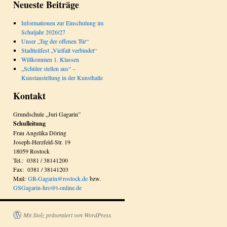
Neueste Beiträge
Informationen zur Einschulung im
Schuljahr 2026/27
Unser „Tag der offenen Tür“
Stadtteilfest „Vielfalt verbindet“
Willkommen 1. Klassen
„Schüler stellen aus“ –
Kunstaustellung in der Kunsthalle
Kontakt
Grundschule „Juri Gagarin”
Schulleitung
Frau Angelika Döring
Joseph-Herzfeld-Str. 19
18059 Rostock
Tel.: 0381 / 38141200
Fax: 0381 / 38141203
Mail:
GR-Gagarin@rostock.de
bzw.
GSGagarin-hro@t-online.de
Mit Stolz präsentiert von WordPress.