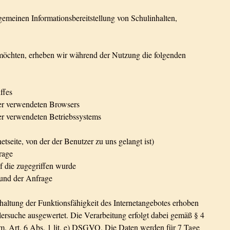
lgemeinen Informationsbereitstellung von Schulinhalten,
en möchten, erheben wir während der Nutzung die folgenden
ffes
er verwendeten Browsers
r verwendeten Betriebssystems
etseite, von der der Benutzer zu uns gelangt ist)
rage
f die zugegriffen wurde
rund der Anfrage
altung der Funktionsfähigkeit des Internetangebotes erhoben
lersuche ausgewertet. Die Verarbeitung erfolgt dabei gemäß § 4
m. Art. 6 Abs. 1 lit. e) DSGVO. Die Daten werden für 7 Tage