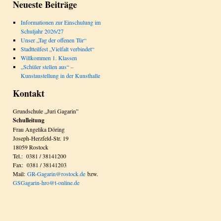
Neueste Beiträge
Informationen zur Einschulung im
Schuljahr 2026/27
Unser „Tag der offenen Tür“
Stadtteilfest „Vielfalt verbindet“
Willkommen 1. Klassen
„Schüler stellen aus“ –
Kunstaustellung in der Kunsthalle
Kontakt
Grundschule „Juri Gagarin”
Schulleitung
Frau Angelika Döring
Joseph-Herzfeld-Str. 19
18059 Rostock
Tel.: 0381 / 38141200
Fax: 0381 / 38141203
Mail:
GR-Gagarin@rostock.de
bzw.
GSGagarin-hro@t-online.de