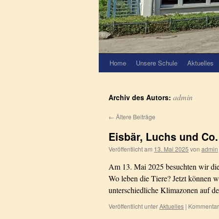
Home
Unsere Schule
Aktuelles
admin
Archiv des Autors:
←
Ältere Beiträge
Eisbär, Luchs und Co.
Veröffentlicht am
13. Mai 2025
von
admin
Am 13. Mai 2025 besuchten wir die
Wo leben die Tiere? Jetzt können w
unterschiedliche Klimazonen auf d
Veröffentlicht unter
Aktuelles
|
Kommentare