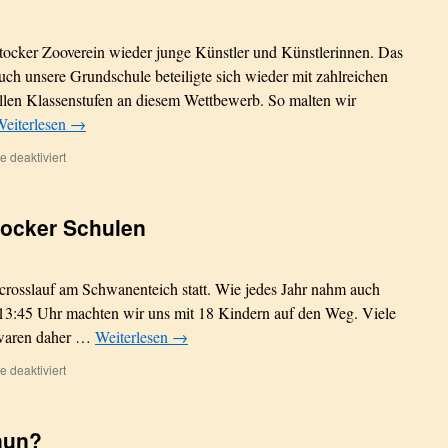
tocker Zooverein wieder junge Künstler und Künstlerinnen. Das
uch unsere Grundschule beteiligte sich wieder mit zahlreichen
en Klassenstufen an diesem Wettbewerb. So malten wir
eiterlesen
→
für
 deaktiviert
Kunstausstellung
im
Rostocker
tocker Schulen
Zoo
crosslauf am Schwanenteich statt. Wie jedes Jahr nahm auch
 13:45 Uhr machten wir uns mit 18 Kindern auf den Weg. Viele
d waren daher …
Weiterlesen
→
für
 deaktiviert
38.
Crosslauf
der
nun?
Rostocker