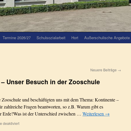
Termine 2026/27
Schulsozialarbeit
Hort
Außerschulische Angebote
Neuere Beiträge
→
 – Unser Besuch in der Zooschule
 Zooschule und beschäftigten uns mit dem Thema: Kontinente –
ir zahlreiche Fragen beantworten, so z.B. Warum gibt es
er Erde?Was ist der Unterschied zwischen …
Weiterlesen
→
für
 deaktiviert
Eisbär,