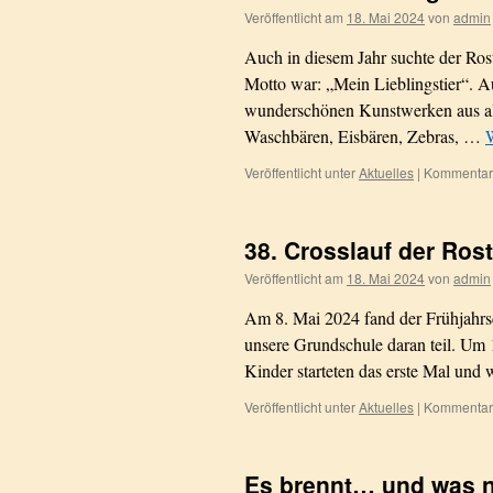
Veröffentlicht am
18. Mai 2024
von
admin
Auch in diesem Jahr suchte der Ros
Motto war: „Mein Lieblingstier“. A
wunderschönen Kunstwerken aus all
Waschbären, Eisbären, Zebras, …
W
Veröffentlicht unter
Aktuelles
|
Kommentare
38. Crosslauf der Ros
Veröffentlicht am
18. Mai 2024
von
admin
Am 8. Mai 2024 fand der Frühjahrs
unsere Grundschule daran teil. Um
Kinder starteten das erste Mal un
Veröffentlicht unter
Aktuelles
|
Kommentare
Es brennt… und was 