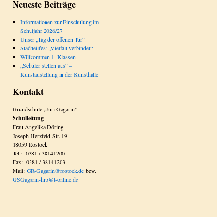
Neueste Beiträge
Informationen zur Einschulung im
Schuljahr 2026/27
Unser „Tag der offenen Tür“
Stadtteilfest „Vielfalt verbindet“
Willkommen 1. Klassen
„Schüler stellen aus“ –
Kunstaustellung in der Kunsthalle
Kontakt
Grundschule „Juri Gagarin”
Schulleitung
Frau Angelika Döring
Joseph-Herzfeld-Str. 19
18059 Rostock
Tel.: 0381 / 38141200
Fax: 0381 / 38141203
Mail:
GR-Gagarin@rostock.de
bzw.
GSGagarin-hro@t-online.de