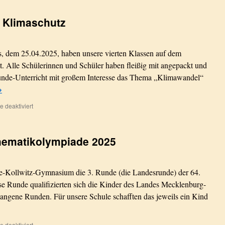
Luchs
und
n Klimaschutz
Co.
–
Unser
Besuch
, dem 25.04.2025, haben unsere vierten Klassen auf dem
in
. Alle Schülerinnen und Schüler haben fleißig mit angepackt und
der
nde-Unterricht mit großem Interesse das Thema „Klimawandel“
Zooschule
→
für
 deaktiviert
Unser
Zeichen
für
hematikolympiade 2025
den
Klimaschutz
e-Kollwitz-Gymnasium die 3. Runde (die Landesrunde) der 64.
se Runde qualifizierten sich die Kinder des Landes Mecklenburg-
gene Runden. Für unsere Schule schafften das jeweils ein Kind
für
 deaktiviert