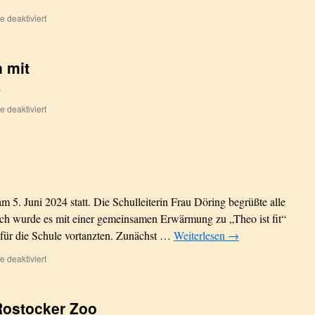
für
 deaktiviert
38.
Pokal
der
 mit
Rektorin
–
n
Wir
waren
für
 deaktiviert
dabei
EM
2024
…
Wir
fiebern
mit
m 5. Juni 2024 statt. Die Schulleiterin Frau Döring begrüßte alle
h wurde es mit einer gemeinsamen Erwärmung zu „Theo ist fit“
er für die Schule vortanzten. Zunächst …
Weiterlesen
→
für
 deaktiviert
Unser
Kinderfest
2024
Rostocker Zoo