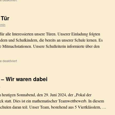
Landesrunde
der
Mathematikolympiade
 Tür
2025
dmin
r alle Interessierten unsere Türen. Unserer Einladung folgten
dern und Schulkindern, die bereits an unserer Schule lernen. Es
ge Mitmachstationen. Unsere Schulleiterin informierte über den
für
 deaktiviert
Unser
Tag
der
n – Wir waren dabei
offenen
Tür
n
 heutigen Sonnabend, den 29. Juni 2024, der „Pokal der
ck statt. Dies ist ein mathematischer Teamwettbewerb. In diesem
hulen daran teil. Unser Team, bestehend aus 5 Viertklässlern, …